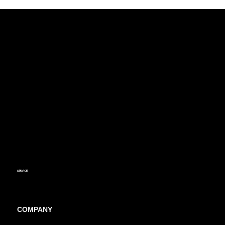
SERVICE
設計製作
DESIGN & MANUFACTURE /
製品開発
PRODUCT DEVELOPMENT /
技術概要
TECHNICAL OVERVIEW /
COMPANY
理念・ブランド
IDENTITY /
代表挨拶
COMMITMENT /
会社概要
OUTLINE /