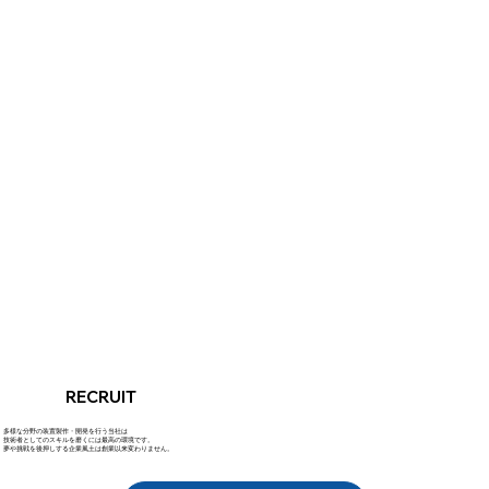
RECRUIT​
多様な分野の装置製作・開発を行う当社は
技術者としてのスキルを磨くには最高の環境です。
夢や挑戦を後押しする企業風土は創業以来変わりません。