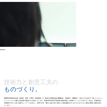
SERVICE
技術力と創意工夫の
ものづくり。
DAIRYUは
自動化設備（自動車・弱電・半導体・液晶関連）や一般省力化関連設備の機械設計、制御設計、機械加工、組立までを社内で一貫したコストパ
フォーマンスにも優れる高品質の製品作りを追及しています。医療分野や航空宇宙産業の製造現場にも活躍のフィールドを広げているほか、多種多様な
装置製作で培った高い技術力とノウハウを活かし、高専や大学、優れた強みを持つ他社との技術連携も行いながら今までにない製品の開発に挑戦を続け
ています。