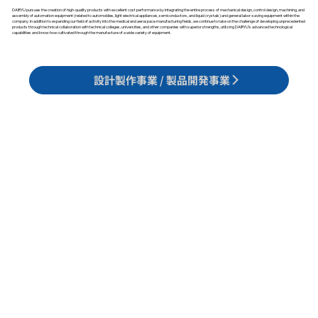
DAIRYU pursues the creation of high-quality products with excellent cost performance by integrating the entire process of mechanical design, control design, machining, and
assembly of automation equipment (related to automobiles, light electrical appliances, semiconductors, and liquid crystals) and general labor-saving equipment within the
company. In addition to expanding our field of activity into the medical and aerospace manufacturing fields, we continue to take on the challenge of developing unprecedented
products through technical collaboration with technical colleges, universities, and other companies with superior strengths, utilizing DAIRYU's advanced technological
capabilities and know-how cultivated through the manufacture of a wide variety of equipment.
設計製作事業 / 製品開発事業