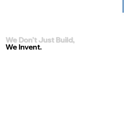
We Don’t Just Build,
We Invent.