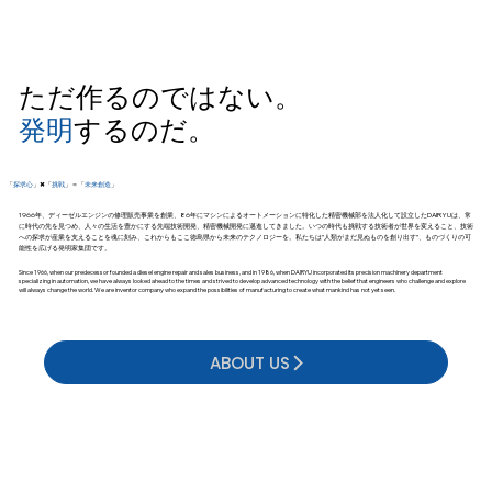
ただ作るのではない。
発明
するのだ。
「
探求心
」✖「
挑戦
」＝「
未来創造
」
1966年、ディーゼルエンジンの修理販売事業を創業、86年にマシンによるオートメーションに特化した精密機械部を法人化して設立したDAIRYUは、常
に時代の先を見つめ、人々の生活を豊かにする先端技術開発、精密機械開発に邁進してきました。いつの時代も挑戦する技術者が世界を変えること、技術
への探求が産業を支えることを魂に刻み、これからもここ徳島県から未来のテクノロジーを。私たちは”人類がまだ見ぬものを創り出す”、ものづくりの可
能性を広げる発明家集団です。
Since 1966, when our predecessor founded a diesel engine repair and sales business, and in 1986, when DAIRYU incorporated its precision machinery department
specializing in automation, we have always looked ahead to the times and strived to develop advanced technology with the belief that engineers who challenge and explore
will always change the world. We are inventor company who expand the possibilities of manufacturing to create what mankind has not yet seen.
ABOUT US