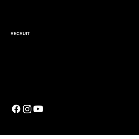
歴史
HISTORY /
RECRUIT
歓迎声明
MESSAGE /
就業環境
ENVIRONMENT /
職種紹介
JOB INFO /
募集要項
REQUIREMENT /
​NEWS
CONTACT​
PRIVACY POLICY
Copyright 1966-2026 DAIRYU PRECISION MACHINE CO., LTD. All Rights Reserved.